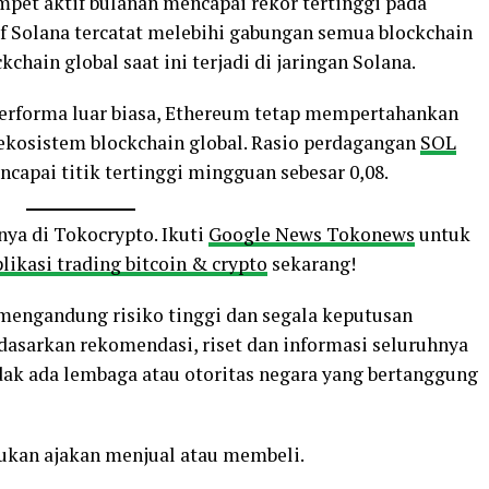
mpet aktif bulanan mencapai rekor tertinggi pada
f Solana tercatat melebihi gabungan semua blockchain
kchain global saat ini terjadi di jaringan Solana.
 performa luar biasa, Ethereum tetap mempertahankan
ekosistem blockchain global. Rasio perdagangan
SOL
capai titik tertinggi mingguan sebesar 0,08.
nya di Tokocrypto. Ikuti
Google News Tokonews
untuk
likasi trading bitcoin & crypto
sekarang!
o mengandung risiko tinggi dan segala keputusan
rdasarkan rekomendasi, riset dan informasi seluruhnya
ak ada lembaga atau otoritas negara yang bertanggung
bukan ajakan menjual atau membeli.