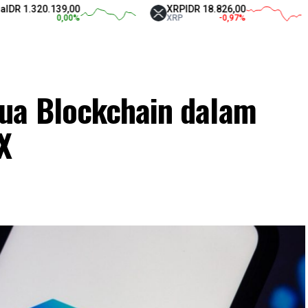
320.139,00
XRP
IDR 18.826,00
Te
0,00
%
XRP
-0,97
%
U
ua Blockchain dalam
X