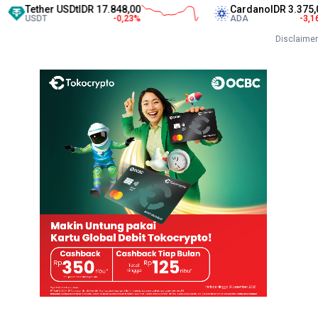
ther USDt
IDR 17.848,00
Cardano
IDR 3.375,00
SDT
-0,23
%
ADA
-3,16
%
Disclaimer