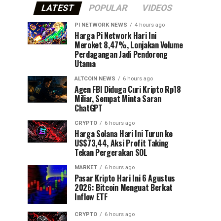
LATEST
POPULAR
VIDEOS
PI NETWORK NEWS
4 hours ago
Harga Pi Network Hari Ini
Meroket 8,47%, Lonjakan Volume
Perdagangan Jadi Pendorong
Utama
ALTCOIN NEWS
6 hours ago
Agen FBI Diduga Curi Kripto Rp18
Miliar, Sempat Minta Saran
ChatGPT
CRYPTO
6 hours ago
Harga Solana Hari Ini Turun ke
US$73,44, Aksi Profit Taking
Tekan Pergerakan SOL
MARKET
6 hours ago
Pasar Kripto Hari Ini 6 Agustus
2026: Bitcoin Menguat Berkat
Inflow ETF
CRYPTO
6 hours ago