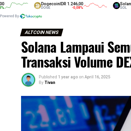
Dogecoin
IDR 1.246,00
Solana
IDR 1.
DOGE
-0,08
%
SOL
Powered By
ALTCOIN NEWS
Solana Lampaui Sem
Transaksi Volume DE
Published
1 year ago
on
April 16, 2025
By
Tivan