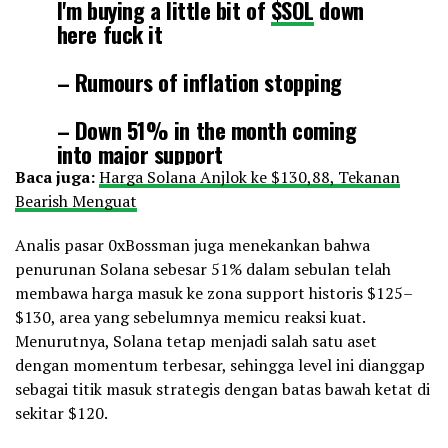
I'm buying a little bit of
$SOL
down
here fuck it
– Rumours of inflation stopping
– Down 51% in the month coming
into major support
Baca juga:
Harga Solana Anjlok ke $130,88, Tekanan
– One of the most FOMO driven coins
Bearish Menguat
in the market
Analis pasar 0xBossman juga menekankan bahwa
I'll cut below 120
penurunan Solana sebesar 51% dalam sebulan telah
pic.twitter.com/WxQIsIVbQ9
membawa harga masuk ke zona support historis $125–
$130, area yang sebelumnya memicu reaksi kuat.
Menurutnya, Solana tetap menjadi salah satu aset
— 0xBossman (@0xBossman)
November 21, 2025
dengan momentum terbesar, sehingga level ini dianggap
sebagai titik masuk strategis dengan batas bawah ketat di
sekitar $120.