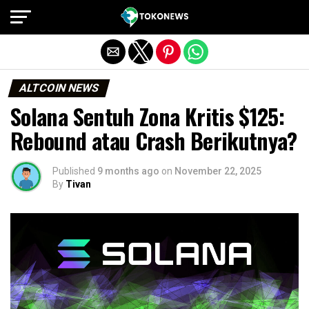
Exit mobile version
ALTCOIN NEWS
Solana Sentuh Zona Kritis $125:
Rebound atau Crash Berikutnya?
Published
9 months ago
on
November 22, 2025
By
Tivan