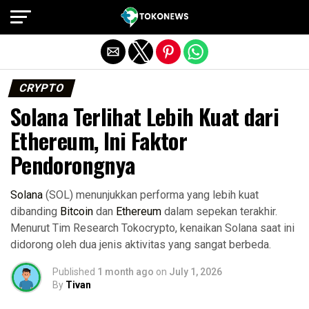
Exit mobile version
CRYPTO
Solana Terlihat Lebih Kuat dari
Ethereum, Ini Faktor
Pendorongnya
Solana
(SOL) menunjukkan performa yang lebih kuat
dibanding
Bitcoin
dan
Ethereum
dalam sepekan terakhir.
Menurut Tim Research Tokocrypto, kenaikan Solana saat ini
didorong oleh dua jenis aktivitas yang sangat berbeda.
Published
1 month ago
on
July 1, 2026
By
Tivan