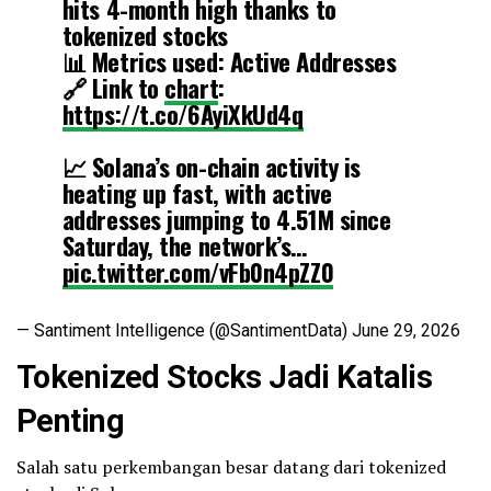
hits 4-month high thanks to
tokenized stocks
📊 Metrics used: Active Addresses
🔗 Link to
chart
:
https://t.co/6AyiXkUd4q
📈 Solana’s on-chain activity is
heating up fast, with active
addresses jumping to 4.51M since
Saturday, the network’s…
pic.twitter.com/vFb0n4pZZ0
— Santiment Intelligence (@SantimentData)
June 29, 2026
Tokenized Stocks Jadi Katalis
Penting
Salah satu perkembangan besar datang dari tokenized