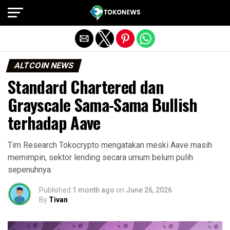
Exit mobile version
ALTCOIN NEWS
Standard Chartered dan
Grayscale Sama-Sama Bullish
terhadap Aave
Tim Research Tokocrypto mengatakan meski Aave masih
memimpin, sektor lending secara umum belum pulih
sepenuhnya.
Published
1 month ago
on
June 26, 2026
By
Tivan