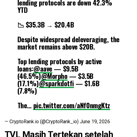
lending protocols are down 42.3%
YTD
📉 $35.3B → $20.4B
Despite widespread deleveraging, the
market remains above $20B.
Top lending protocols by active
loans:
@aave
— $9.5B
(46.5%)
@Morpho
— $3.5B
(17.1%)
@sparkdotfi
— $1.6B
(7.8%)
The…
pic.twitter.com/aNf0nmgKtz
— CryptoRank.io (@CryptoRank_io)
June 19, 2026
TVL Masih Tertekan setelah