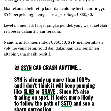
Jika tekanan beli tetap kuat dan volume bertahan tinggi,
SYN berpeluang menguji area psikologis US$0,30.
Level ini menjadi target jangka pendek yang wajar setelah
reli besar dalam 24 jam terakhir.
Namun, untuk menembus US$0,30, SYN membutuhkan
volume yang tetap solid dan dukungan dari sentimen
altcoin yang masih positif.
🚨
$SYN
CAN CRASH ANYTIME…
SYN is already up more than 100%
and I don’t think it will keep pumping
like
$LAB
or
$RAVE
. Since it's also
trading on spot, it looks more likely
to follow the path of
$STO
and see a
sharp correction