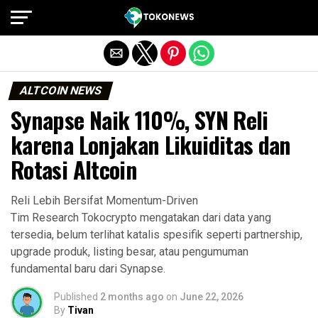
Exit mobile version
ALTCOIN NEWS
Synapse Naik 110%, SYN Reli
karena Lonjakan Likuiditas dan
Rotasi Altcoin
Reli Lebih Bersifat Momentum-Driven
Tim Research Tokocrypto mengatakan dari data yang
tersedia, belum terlihat katalis spesifik seperti partnership,
upgrade produk, listing besar, atau pengumuman
fundamental baru dari Synapse.
Published
2 months ago
on
June 22, 2026
By
Tivan