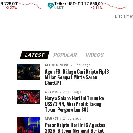
Tether USDt
IDR 17.880,00
Card
USDT
-0,11
%
ADA
Disclaimer
LATEST
POPULAR
VIDEOS
ALTCOIN NEWS
1 hour ago
Agen FBI Diduga Curi Kripto Rp18
Miliar, Sempat Minta Saran
ChatGPT
CRYPTO
2 hours ago
Harga Solana Hari Ini Turun ke
US$73,44, Aksi Profit Taking
Tekan Pergerakan SOL
MARKET
2 hours ago
Pasar Kripto Hari Ini 6 Agustus
2026: Bitcoin Menguat Berkat