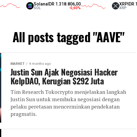
Solana
IDR 1.318.806,00
XRP
IDR 18.728,00
SOL
-0,60
%
XRP
-2,27
%
All posts tagged "AAVE"
MARKET
4 months ago
Justin Sun Ajak Negosiasi Hacker
KelpDAO, Kerugian $292 Juta
Tim Research Tokocrypto menjelaskan langkah
Justin Sun untuk membuka negosiasi dengan
pelaku peretasan mencerminkan pendekatan
pragmatis.