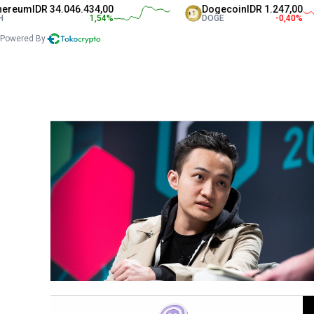
R 34.046.434,00
Dogecoin
IDR 1.247,00
1,54
%
DOGE
-0,40
%
Powered By