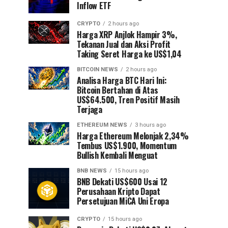
Inflow ETF
CRYPTO
2 hours ago
Harga XRP Anjlok Hampir 3%,
Tekanan Jual dan Aksi Profit
Taking Seret Harga ke US$1,04
BITCOIN NEWS
2 hours ago
Analisa Harga BTC Hari Ini:
Bitcoin Bertahan di Atas
US$64.500, Tren Positif Masih
Terjaga
ETHEREUM NEWS
3 hours ago
Harga Ethereum Melonjak 2,34%
Tembus US$1.900, Momentum
Bullish Kembali Menguat
BNB NEWS
15 hours ago
BNB Dekati US$600 Usai 12
Perusahaan Kripto Dapat
Persetujuan MiCA Uni Eropa
CRYPTO
15 hours ago