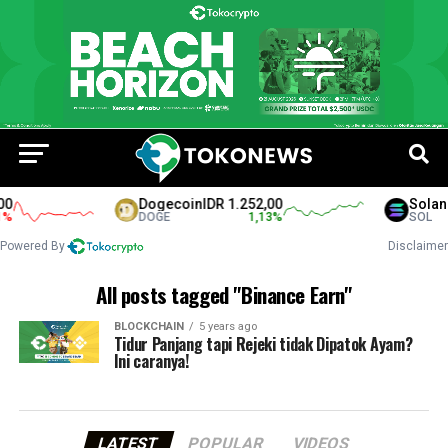
0
Dogecoin
IDR 1.252,00
Solana
%
DOGE
1,13
%
SOL
Powered By
Disclaimer
All posts tagged "Binance Earn"
BLOCKCHAIN
5 years ago
Tidur Panjang tapi Rejeki tidak Dipatok Ayam?
Ini caranya!
LATEST
POPULAR
VIDEOS