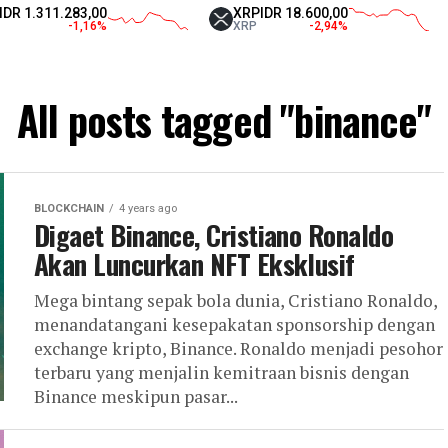
1.283,00
XRP
IDR 18.600,00
Teth
-1,16
%
XRP
-2,94
%
USD
All posts tagged "binance"
BLOCKCHAIN
4 years ago
Digaet Binance, Cristiano Ronaldo
Akan Luncurkan NFT Eksklusif
Mega bintang sepak bola dunia, Cristiano Ronaldo,
menandatangani kesepakatan sponsorship dengan
exchange kripto, Binance. Ronaldo menjadi pesohor
terbaru yang menjalin kemitraan bisnis dengan
Binance meskipun pasar...