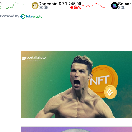
Dogecoin
IDR 1.245,00
Solana
IDR 1.31
DOGE
-0,56
%
SOL
Powered By