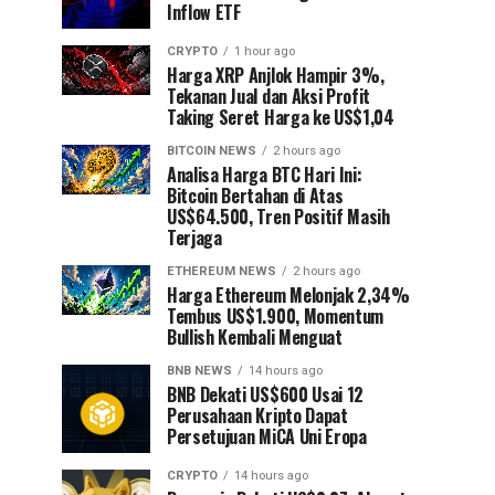
Inflow ETF
CRYPTO
1 hour ago
Harga XRP Anjlok Hampir 3%,
Tekanan Jual dan Aksi Profit
Taking Seret Harga ke US$1,04
BITCOIN NEWS
2 hours ago
Analisa Harga BTC Hari Ini:
Bitcoin Bertahan di Atas
US$64.500, Tren Positif Masih
Terjaga
ETHEREUM NEWS
2 hours ago
Harga Ethereum Melonjak 2,34%
Tembus US$1.900, Momentum
Bullish Kembali Menguat
BNB NEWS
14 hours ago
BNB Dekati US$600 Usai 12
Perusahaan Kripto Dapat
Persetujuan MiCA Uni Eropa
CRYPTO
14 hours ago