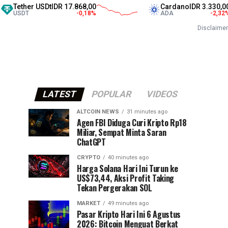
er USDt
IDR 17.868,00
Cardano
IDR 3.330,00
T
-0,18
%
ADA
-2,32
%
Disclaimer
LATEST
POPULAR
VIDEOS
ALTCOIN NEWS
31 minutes ago
Agen FBI Diduga Curi Kripto Rp18
Miliar, Sempat Minta Saran
ChatGPT
CRYPTO
40 minutes ago
Harga Solana Hari Ini Turun ke
US$73,44, Aksi Profit Taking
Tekan Pergerakan SOL
MARKET
49 minutes ago
Pasar Kripto Hari Ini 6 Agustus
2026: Bitcoin Menguat Berkat