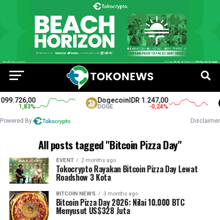
99.726,00
Dogecoin
IDR 1.247,00
1,83
%
DOGE
-0,24
%
Powered By
Disclaimer
All posts tagged "Bitcoin Pizza Day"
EVENT
2 months ago
Tokocrypto Rayakan Bitcoin Pizza Day Lewat
Roadshow 3 Kota
BITCOIN NEWS
3 months ago
Bitcoin Pizza Day 2026: Nilai 10.000 BTC
Menyusut US$328 Juta