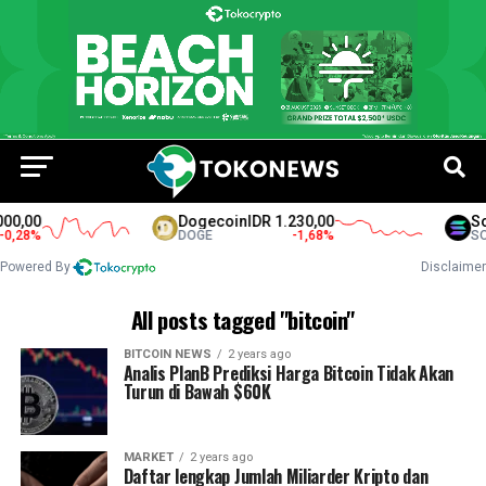
0,00
Dogecoin
IDR 1.230,00
Sol
,28
%
DOGE
-1,68
%
SOL
Powered By
Disclaimer
All posts tagged "bitcoin"
BITCOIN NEWS
2 years ago
Analis PlanB Prediksi Harga Bitcoin Tidak Akan
Turun di Bawah $60K
MARKET
2 years ago
Daftar lengkap Jumlah Miliarder Kripto dan