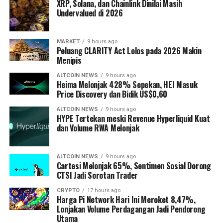
XRP, Solana, dan Chainlink Dinilai Masih
Undervalued di 2026
MARKET
9 hours ago
Peluang CLARITY Act Lolos pada 2026 Makin
Menipis
ALTCOIN NEWS
9 hours ago
Heima Melonjak 428% Sepekan, HEI Masuk
Price Discovery dan Bidik US$0,60
ALTCOIN NEWS
9 hours ago
HYPE Tertekan meski Revenue Hyperliquid Kuat
dan Volume RWA Melonjak
ALTCOIN NEWS
9 hours ago
Cartesi Melonjak 65%, Sentimen Sosial Dorong
CTSI Jadi Sorotan Trader
CRYPTO
17 hours ago
Harga Pi Network Hari Ini Meroket 8,47%,
Lonjakan Volume Perdagangan Jadi Pendorong
Utama