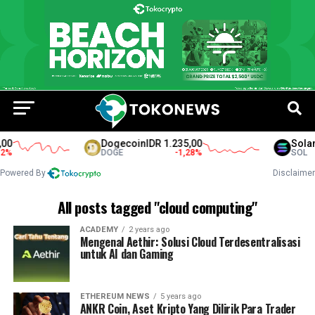
00
Dogecoin
IDR 1.235,00
Solan
%
DOGE
-1,28
%
SOL
Powered By
Disclaimer
All posts tagged "cloud computing"
ACADEMY
2 years ago
Mengenal Aethir: Solusi Cloud Terdesentralisasi
untuk AI dan Gaming
ETHEREUM NEWS
5 years ago
ANKR Coin, Aset Kripto Yang Dilirik Para Trader