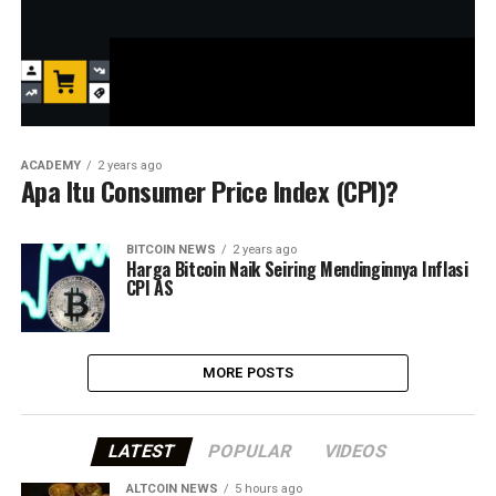
ACADEMY
2 years ago
Apa Itu Consumer Price Index (CPI)?
BITCOIN NEWS
2 years ago
Harga Bitcoin Naik Seiring Mendinginnya Inflasi
CPI AS
MORE POSTS
LATEST
POPULAR
VIDEOS
ALTCOIN NEWS
5 hours ago