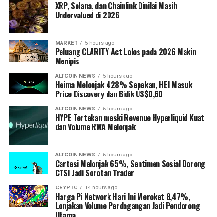
XRP, Solana, dan Chainlink Dinilai Masih
Undervalued di 2026
MARKET
5 hours ago
Peluang CLARITY Act Lolos pada 2026 Makin
Menipis
ALTCOIN NEWS
5 hours ago
Heima Melonjak 428% Sepekan, HEI Masuk
Price Discovery dan Bidik US$0,60
ALTCOIN NEWS
5 hours ago
HYPE Tertekan meski Revenue Hyperliquid Kuat
dan Volume RWA Melonjak
ALTCOIN NEWS
5 hours ago
Cartesi Melonjak 65%, Sentimen Sosial Dorong
CTSI Jadi Sorotan Trader
CRYPTO
14 hours ago
Harga Pi Network Hari Ini Meroket 8,47%,
Lonjakan Volume Perdagangan Jadi Pendorong
Utama