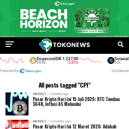
Dogecoin
IDR 1.227,00
Solana
IDR
DOGE
-2,31
%
SOL
Powered By
Disclaimer
All posts tagged "CPI"
MARKET
3 weeks ago
Pasar Kripto Hari Ini 15 Juli 2026: BTC Tembus
$64K, Inflasi AS Melandai
MARKET
5 months ago
Pasar Kripto Hari Ini 12 Maret 2026: Adakah