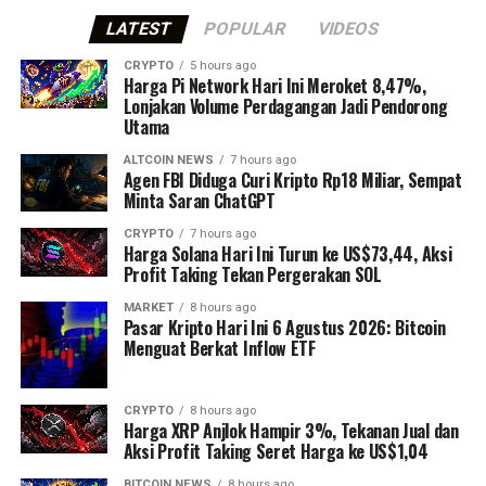
LATEST
POPULAR
VIDEOS
CRYPTO
5 hours ago
Harga Pi Network Hari Ini Meroket 8,47%,
Lonjakan Volume Perdagangan Jadi Pendorong
Utama
ALTCOIN NEWS
7 hours ago
Agen FBI Diduga Curi Kripto Rp18 Miliar, Sempat
Minta Saran ChatGPT
CRYPTO
7 hours ago
Harga Solana Hari Ini Turun ke US$73,44, Aksi
Profit Taking Tekan Pergerakan SOL
MARKET
8 hours ago
Pasar Kripto Hari Ini 6 Agustus 2026: Bitcoin
Menguat Berkat Inflow ETF
CRYPTO
8 hours ago
Harga XRP Anjlok Hampir 3%, Tekanan Jual dan
Aksi Profit Taking Seret Harga ke US$1,04
BITCOIN NEWS
8 hours ago