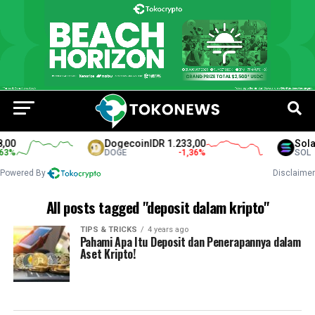
,00
Dogecoin
IDR 1.233,00
Sola
3
%
DOGE
-1,36
%
SOL
Powered By
Disclaimer
All posts tagged "deposit dalam kripto"
TIPS & TRICKS
4 years ago
Pahami Apa Itu Deposit dan Penerapannya dalam
Aset Kripto!