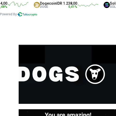
Dogecoin
IDR 1.238,00
Solana
I
DOGE
0,41
%
SOL
Powered By