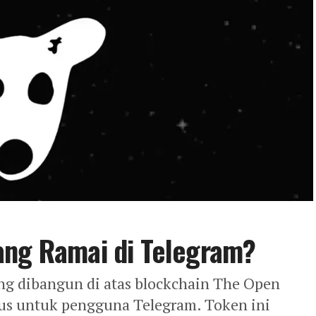
ang Ramai di Telegram?
g dibangun di atas blockchain The Open
us untuk pengguna Telegram. Token ini