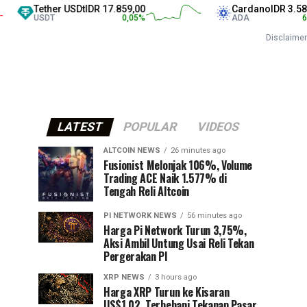
Tether USDt
IDR 17.859,00
Cardano
IDR 3.580,00
USDT
0,05
%
ADA
6,17
%
Disclaimer
LATEST
POPULAR
VIDEOS
ALTCOIN NEWS
26 minutes ago
Fusionist Melonjak 106%, Volume
Trading ACE Naik 1.577% di
Tengah Reli Altcoin
PI NETWORK NEWS
56 minutes ago
Harga Pi Network Turun 3,75%,
Aksi Ambil Untung Usai Reli Tekan
Pergerakan PI
XRP NEWS
3 hours ago
Harga XRP Turun ke Kisaran
US$1,02, Terbebani Tekanan Pasar