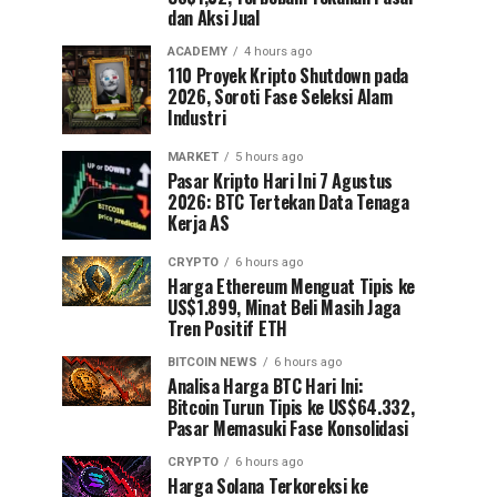
dan Aksi Jual
ACADEMY
4 hours ago
110 Proyek Kripto Shutdown pada
2026, Soroti Fase Seleksi Alam
Industri
MARKET
5 hours ago
Pasar Kripto Hari Ini 7 Agustus
2026: BTC Tertekan Data Tenaga
Kerja AS
CRYPTO
6 hours ago
Harga Ethereum Menguat Tipis ke
US$1.899, Minat Beli Masih Jaga
Tren Positif ETH
BITCOIN NEWS
6 hours ago
Analisa Harga BTC Hari Ini:
Bitcoin Turun Tipis ke US$64.332,
Pasar Memasuki Fase Konsolidasi
CRYPTO
6 hours ago
Harga Solana Terkoreksi ke