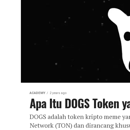
ACADEMY
2 years ago
Apa Itu DOGS Token y
DOGS adalah token kripto meme yan
Network (TON) dan dirancang khus