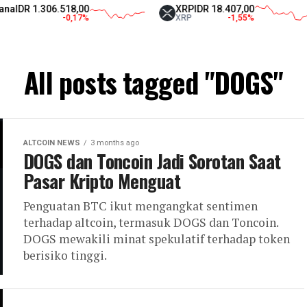
DR 1.306.518,00
XRP
IDR 18.407,00
-0,17
%
XRP
-1,55
%
All posts tagged "DOGS"
ALTCOIN NEWS
3 months ago
DOGS dan Toncoin Jadi Sorotan Saat
Pasar Kripto Menguat
Penguatan BTC ikut mengangkat sentimen
terhadap altcoin, termasuk DOGS dan Toncoin.
DOGS mewakili minat spekulatif terhadap token
berisiko tinggi.