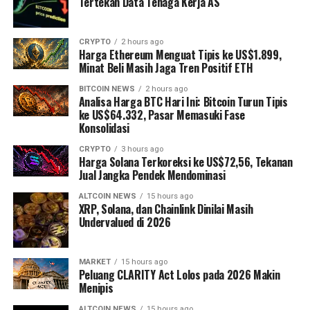
Tertekan Data Tenaga Kerja AS
CRYPTO
2 hours ago
Harga Ethereum Menguat Tipis ke US$1.899,
Minat Beli Masih Jaga Tren Positif ETH
BITCOIN NEWS
2 hours ago
Analisa Harga BTC Hari Ini: Bitcoin Turun Tipis
ke US$64.332, Pasar Memasuki Fase
Konsolidasi
CRYPTO
3 hours ago
Harga Solana Terkoreksi ke US$72,56, Tekanan
Jual Jangka Pendek Mendominasi
ALTCOIN NEWS
15 hours ago
XRP, Solana, dan Chainlink Dinilai Masih
Undervalued di 2026
MARKET
15 hours ago
Peluang CLARITY Act Lolos pada 2026 Makin
Menipis
ALTCOIN NEWS
15 hours ago