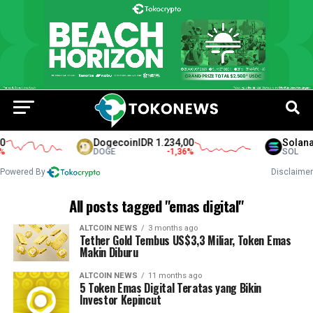
Dogecoin
IDR 1.234,00
Solana
I
DOGE
-1,36
%
SOL
Powered By
Disclaimer
All posts tagged "emas digital"
ALTCOIN NEWS
3 months ago
Tether Gold Tembus US$3,3 Miliar, Token Emas
Makin Diburu
ALTCOIN NEWS
11 months ago
5 Token Emas Digital Teratas yang Bikin
Investor Kepincut