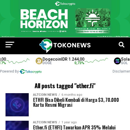
00
Dogecoin
IDR 1.244,00
Solan
7
%
DOGE
0,73
%
SOL
Powered By
Disclaimer
All posts tagged "ether.fi"
ALTCOIN NEWS
6 months ago
ETHFI Bisa Dibeli Kembali di Harga $3, 70.000
Kartu Resmi Migrasi
ALTCOIN NEWS
1 year ago
Ether.fi (ETHFI) Tawarkan APR 35% Melalui