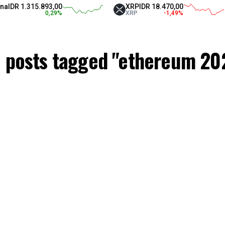
IDR 1.315.893,00
XRP
IDR 18.470,00
0,29
%
XRP
-1,49
%
l posts tagged "ethereum 20