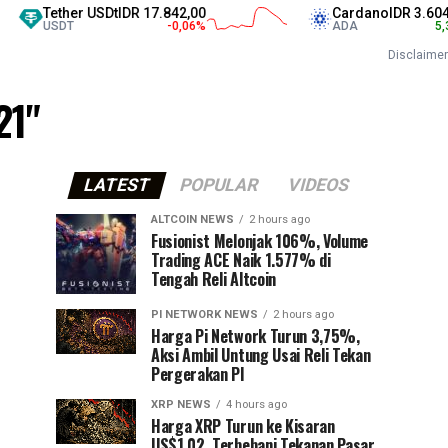
Tether USDt
IDR 17.842,00
Cardano
IDR 3.604,00
USDT
-0,06
%
ADA
5,38
%
Disclaimer
21"
LATEST
POPULAR
VIDEOS
ALTCOIN NEWS
2 hours ago
Fusionist Melonjak 106%, Volume
Trading ACE Naik 1.577% di
Tengah Reli Altcoin
PI NETWORK NEWS
2 hours ago
Harga Pi Network Turun 3,75%,
Aksi Ambil Untung Usai Reli Tekan
Pergerakan PI
XRP NEWS
4 hours ago
Harga XRP Turun ke Kisaran
US$1,02, Terbebani Tekanan Pasar