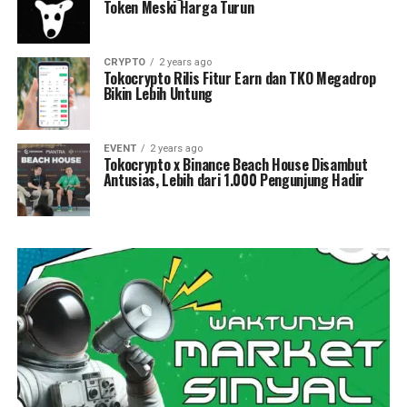
Token Meski Harga Turun
CRYPTO
2 years ago
Tokocrypto Rilis Fitur Earn dan TKO Megadrop
Bikin Lebih Untung
EVENT
2 years ago
Tokocrypto x Binance Beach House Disambut
Antusias, Lebih dari 1.000 Pengunjung Hadir