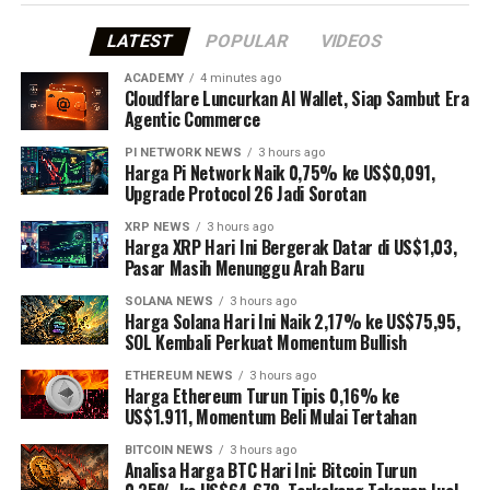
LATEST
POPULAR
VIDEOS
ACADEMY
4 minutes ago
Cloudflare Luncurkan AI Wallet, Siap Sambut Era
Agentic Commerce
PI NETWORK NEWS
3 hours ago
Harga Pi Network Naik 0,75% ke US$0,091,
Upgrade Protocol 26 Jadi Sorotan
XRP NEWS
3 hours ago
Harga XRP Hari Ini Bergerak Datar di US$1,03,
Pasar Masih Menunggu Arah Baru
SOLANA NEWS
3 hours ago
Harga Solana Hari Ini Naik 2,17% ke US$75,95,
SOL Kembali Perkuat Momentum Bullish
ETHEREUM NEWS
3 hours ago
Harga Ethereum Turun Tipis 0,16% ke
US$1.911, Momentum Beli Mulai Tertahan
BITCOIN NEWS
3 hours ago
Analisa Harga BTC Hari Ini: Bitcoin Turun