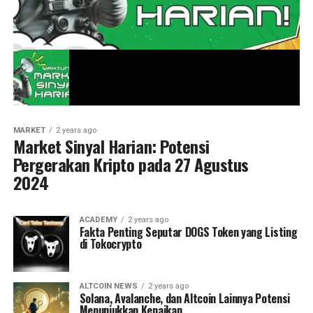
MARKET
2 years ago
Market Sinyal Harian: Potensi
Pergerakan Kripto pada 27 Agustus
2024
ACADEMY
2 years ago
Fakta Penting Seputar DOGS Token yang Listing
di Tokocrypto
ALTCOIN NEWS
2 years ago
Solana, Avalanche, dan Altcoin Lainnya Potensi
Menunjukkan Kenaikan