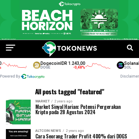
Dogecoin
IDR 1.243,00
Solana
IDR
DOGE
-0,48
%
SOL
Powered By
Disclaimer
All posts tagged "featured"
MARKET
2 years ago
Market Sinyal Harian: Potensi Pergerakan
Kripto pada 28 Agustus 2024
ALTCOIN NEWS
2 years ago
Cara Seorang Trader Profit 400% dari DOGS