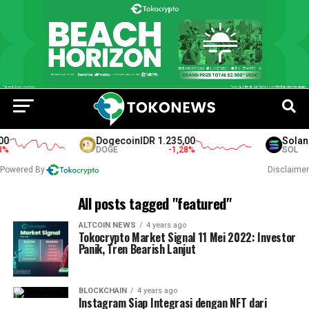
0
Dogecoin
IDR 1.235,00
Solana
%
DOGE
-1,28
%
SOL
Powered By
Disclaimer
All posts tagged "featured"
ALTCOIN NEWS
4 years ago
Tokocrypto Market Signal 11 Mei 2022: Investor
Panik, Tren Bearish Lanjut
BLOCKCHAIN
4 years ago
Instagram Siap Integrasi dengan NFT dari