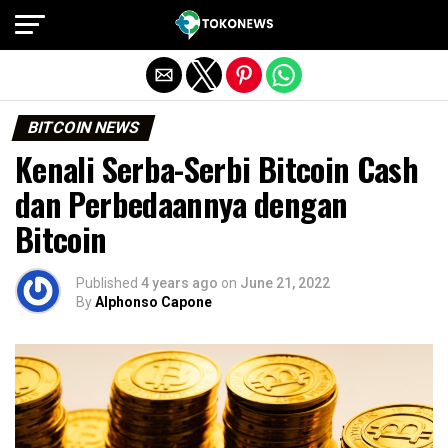
Exit mobile version
BITCOIN NEWS
Kenali Serba-Serbi Bitcoin Cash
dan Perbedaannya dengan
Bitcoin
Published
4 years ago
on
June 21, 2022
By
Alphonso Capone