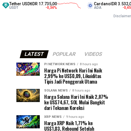
r USDt
IDR 17.735,00
Cardano
IDR 3.532,00
-0,34
%
ADA
-0,45
%
Disclaimer
LATEST
POPULAR
VIDEOS
PI NETWORK NEWS
8 hours ago
Harga Pi Network Hari Ini Naik
2,99% ke US$0,09, Likuiditas
Tipis Jadi Penggerak Utama
SOLANA NEWS
8 hours ago
Harga Solana Hari Ini Naik 2,87%
ke US$74,67, SOL Mulai Bangkit
dari Tekanan Koreksi
XRP NEWS
9 hours ago
Harga XRP Naik 1,71% ke
US$1,03, Rebound Setelah