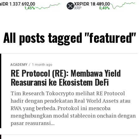
.692,00
XRP
IDR 18.489,00
Tethe
1,45
%
XRP
0,40
%
USDT
All posts tagged "featured"
ACADEMY
1 month ago
RE Protocol (RE): Membawa Yield
Reasuransi ke Ekosistem DeFi
Tim Research Tokocrypto melihat RE Protocol
hadir dengan pendekatan Real World Assets atau
RWA yang berbeda. Protokol ini mencoba
menghubungkan modal stablecoin onchain dengan
pasar reasuransi...