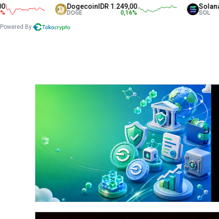
Dogecoin
IDR 1.249,00
Solana
IDR 1.337
DOGE
0,16
%
SOL
Powered By