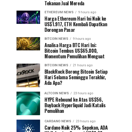
Tekanan Jual Mereda
ETHEREUM NEWS
9 hours ago
Harga Ethereum Hari Ini Naik ke
US$1.917, ETH Kembali Dapatkan
Dorongan Pasar
BITCOIN NEWS
9 hours ago
Analisa Harga BTC Hari Ini:
Bitcoin Tembus US$65.000,
Momentum Pemulihan Menguat
BITCOIN NEWS
21 hours ago
⁠BlackRock Borong Bitcoin Setiap
Hari Selama Seminggu Terakhir,
Ada Apa?
ALTCOIN NEWS
23 hours ago
HYPE Rebound ke Atas US$56,
Buyback Hyperliquid Jadi Katalis
Pemulihan
CARDANO NEWS
23 hours ago
Cardano Naik 25% Sepekan, ADA