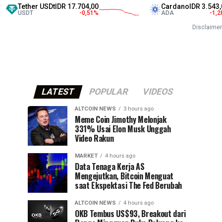
r USDt
IDR 17.704,00
Cardano
IDR 3.543,00
-0,51
%
ADA
-1,28
%
Disclaimer
LATEST
POPULAR
VIDEOS
ALTCOIN NEWS
3 hours ago
Meme Coin Jimothy Melonjak
331% Usai Elon Musk Unggah
Video Rakun
MARKET
4 hours ago
Data Tenaga Kerja AS
Mengejutkan, Bitcoin Menguat
saat Ekspektasi The Fed Berubah
ALTCOIN NEWS
4 hours ago
OKB Tembus US$93, Breakout dari