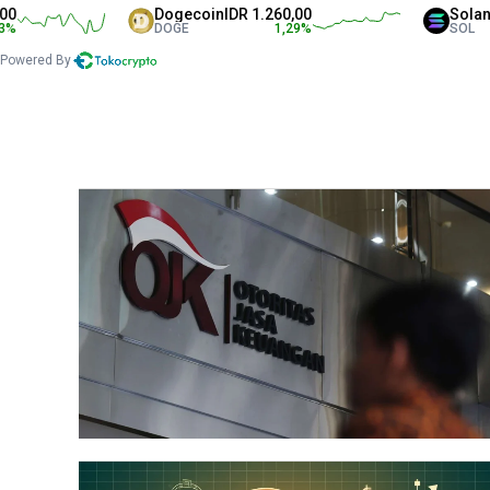
Dogecoin
IDR 1.260,00
Solana
IDR 1.350
DOGE
1,29
%
SOL
Powered By