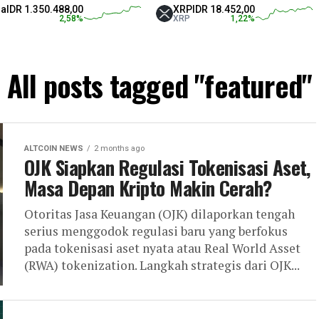
.488,00
XRP
IDR 18.452,00
Tethe
2,58
%
XRP
1,22
%
USDT
All posts tagged "featured"
ALTCOIN NEWS
2 months ago
OJK Siapkan Regulasi Tokenisasi Aset,
Masa Depan Kripto Makin Cerah?
Otoritas Jasa Keuangan (OJK) dilaporkan tengah
serius menggodok regulasi baru yang berfokus
pada tokenisasi aset nyata atau Real World Asset
(RWA) tokenization. Langkah strategis dari OJK...