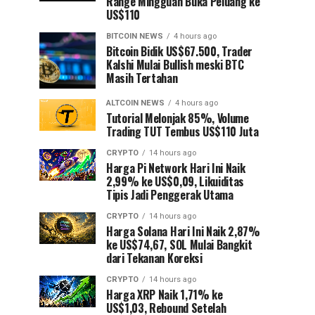
Range Mingguan Buka Peluang ke
US$110
BITCOIN NEWS
4 hours ago
Bitcoin Bidik US$67.500, Trader
Kalshi Mulai Bullish meski BTC
Masih Tertahan
ALTCOIN NEWS
4 hours ago
Tutorial Melonjak 85%, Volume
Trading TUT Tembus US$110 Juta
CRYPTO
14 hours ago
Harga Pi Network Hari Ini Naik
2,99% ke US$0,09, Likuiditas
Tipis Jadi Penggerak Utama
CRYPTO
14 hours ago
Harga Solana Hari Ini Naik 2,87%
ke US$74,67, SOL Mulai Bangkit
dari Tekanan Koreksi
CRYPTO
14 hours ago
Harga XRP Naik 1,71% ke
US$1,03, Rebound Setelah