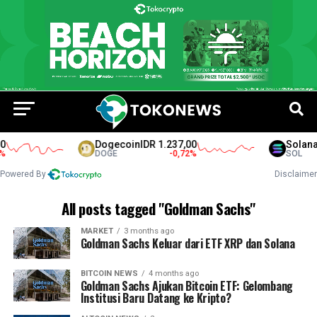
Dogecoin
IDR 1.237,00
Solana
I
DOGE
-0,72
%
SOL
Powered By
Disclaimer
All posts tagged "Goldman Sachs"
MARKET
3 months ago
Goldman Sachs Keluar dari ETF XRP dan Solana
BITCOIN NEWS
4 months ago
Goldman Sachs Ajukan Bitcoin ETF: Gelombang
Institusi Baru Datang ke Kripto?