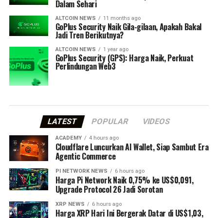
Dalam Sehari
ALTCOIN NEWS
11 months ago
GoPlus Security Naik Gila-gilaan, Apakah Bakal
Jadi Tren Berikutnya?
ALTCOIN NEWS
1 year ago
GoPlus Security (GPS): Harga Naik, Perkuat
Perlindungan Web3
LATEST
POPULAR
VIDEOS
ACADEMY
4 hours ago
Cloudflare Luncurkan AI Wallet, Siap Sambut Era
Agentic Commerce
PI NETWORK NEWS
6 hours ago
Harga Pi Network Naik 0,75% ke US$0,091,
Upgrade Protocol 26 Jadi Sorotan
XRP NEWS
6 hours ago
Harga XRP Hari Ini Bergerak Datar di US$1,03,