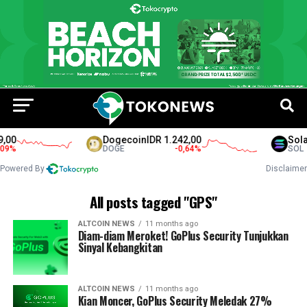
,00
Dogecoin
IDR 1.242,00
Sola
9
%
DOGE
-0,64
%
SOL
Powered By
Disclaimer
All posts tagged "GPS"
ALTCOIN NEWS
11 months ago
Diam-diam Meroket! GoPlus Security Tunjukkan
Sinyal Kebangkitan
ALTCOIN NEWS
11 months ago
Kian Moncer, GoPlus Security Meledak 27%