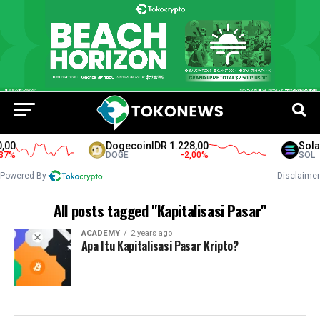
00
Dogecoin
IDR 1.228,00
Solan
7
%
DOGE
-2,00
%
SOL
Powered By
Disclaimer
All posts tagged "Kapitalisasi Pasar"
ACADEMY
2 years ago
Apa Itu Kapitalisasi Pasar Kripto?