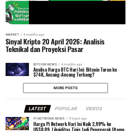
MARKET
4 months ago
Sinyal Kripto 20 April 2026: Analisis
Teknikal dan Proyeksi Pasar
BITCOIN NEWS
4 months ago
Analisa Harga BTC Hari Ini: Bitcoin Turun ke
$74K, Ancang-Ancang Terbang?
MORE POSTS
LATEST
POPULAR
VIDEOS
PI NETWORK NEWS
9 hours ago
Harga Pi Network Hari Ini Naik 2,99% ke
US$0,09, Likuiditas Tipis Jadi Penggerak Utama