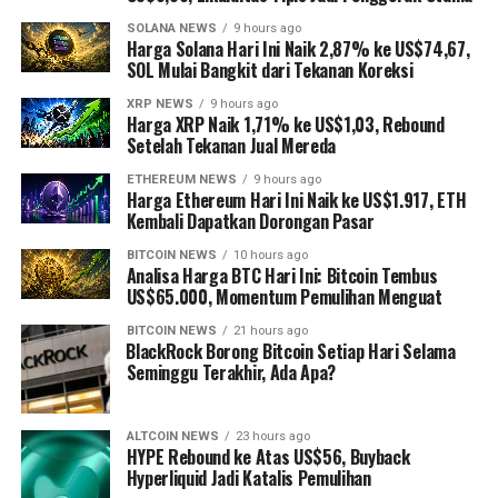
SOLANA NEWS
9 hours ago
Harga Solana Hari Ini Naik 2,87% ke US$74,67,
SOL Mulai Bangkit dari Tekanan Koreksi
XRP NEWS
9 hours ago
Harga XRP Naik 1,71% ke US$1,03, Rebound
Setelah Tekanan Jual Mereda
ETHEREUM NEWS
9 hours ago
Harga Ethereum Hari Ini Naik ke US$1.917, ETH
Kembali Dapatkan Dorongan Pasar
BITCOIN NEWS
10 hours ago
Analisa Harga BTC Hari Ini: Bitcoin Tembus
US$65.000, Momentum Pemulihan Menguat
BITCOIN NEWS
21 hours ago
⁠BlackRock Borong Bitcoin Setiap Hari Selama
Seminggu Terakhir, Ada Apa?
ALTCOIN NEWS
23 hours ago
HYPE Rebound ke Atas US$56, Buyback
Hyperliquid Jadi Katalis Pemulihan