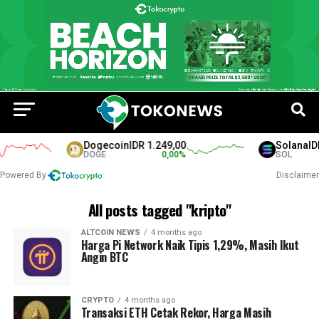
Dogecoin
IDR 1.249,00
Solana
IDR 
DOGE
0,00
%
SOL
Powered By
Disclaimer
All posts tagged "kripto"
ALTCOIN NEWS
4 months ago
Harga Pi Network Naik Tipis 1,29%, Masih Ikut
Angin BTC
CRYPTO
4 months ago
Transaksi ETH Cetak Rekor, Harga Masih