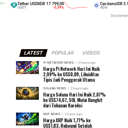
her USDt
IDR 17.799,00
Cardano
IDR 3.561,00
T
-0,39
%
ADA
-1,44
%
Disclaimer
LATEST
POPULAR
VIDEOS
PI NETWORK NEWS
2 hours ago
Harga Pi Network Hari Ini Naik
2,99% ke US$0,09, Likuiditas
Tipis Jadi Penggerak Utama
SOLANA NEWS
2 hours ago
Harga Solana Hari Ini Naik 2,87%
ke US$74,67, SOL Mulai Bangkit
dari Tekanan Koreksi
XRP NEWS
2 hours ago
Harga XRP Naik 1,71% ke
US$1,03, Rebound Setelah