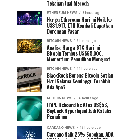
Tekanan Jual Mereda
ETHEREUM NEWS
3 hours ago
Harga Ethereum Hari Ini Naik ke
US$1.917, ETH Kembali Dapatkan
Dorongan Pasar
BITCOIN NEWS
3 hours ago
Analisa Harga BTC Hari Ini:
Bitcoin Tembus US$65.000,
Momentum Pemulihan Menguat
BITCOIN NEWS
14 hours ago
⁠BlackRock Borong Bitcoin Setiap
Hari Selama Seminggu Terakhir,
Ada Apa?
ALTCOIN NEWS
16 hours ago
HYPE Rebound ke Atas US$56,
Buyback Hyperliquid Jadi Katalis
Pemulihan
CARDANO NEWS
16 hours ago
Cardano Naik 25% Sepekan, ADA