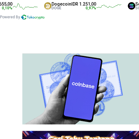
Dogecoin
IDR 1.251,00
Solana
IDR 1.3
DOGE
0,97
%
SOL
Powered By