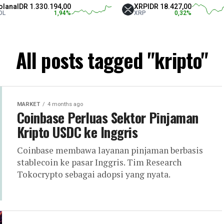
30.194,00
XRP
IDR 18.427,00
Tet
1,94
%
XRP
0,32
%
USD
All posts tagged "kripto"
MARKET
4 months ago
Coinbase Perluas Sektor Pinjaman
Kripto USDC ke Inggris
Coinbase membawa layanan pinjaman berbasis
stablecoin ke pasar Inggris. Tim Research
Tokocrypto sebagai adopsi yang nyata.