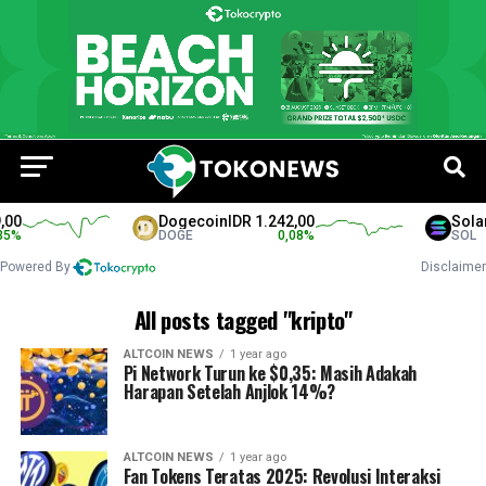
0
Dogecoin
IDR 1.242,00
Solana
%
DOGE
0,08
%
SOL
Powered By
Disclaimer
All posts tagged "kripto"
ALTCOIN NEWS
1 year ago
Pi Network Turun ke $0,35: Masih Adakah
Harapan Setelah Anjlok 14%?
ALTCOIN NEWS
1 year ago
Fan Tokens Teratas 2025: Revolusi Interaksi