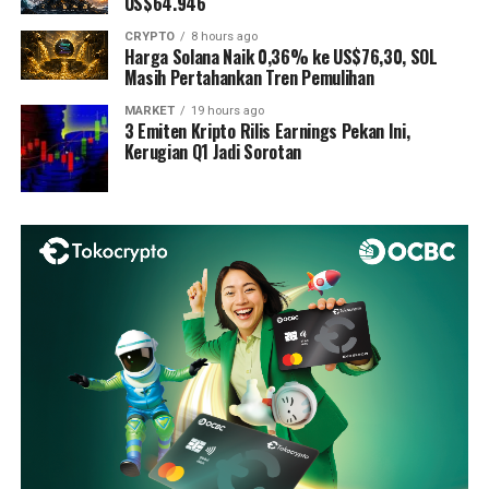
US$64.946
CRYPTO
8 hours ago
Harga Solana Naik 0,36% ke US$76,30, SOL
Masih Pertahankan Tren Pemulihan
MARKET
19 hours ago
3 Emiten Kripto Rilis Earnings Pekan Ini,
Kerugian Q1 Jadi Sorotan