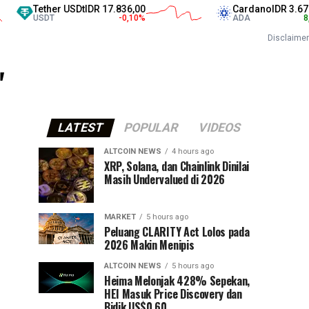
Tether USDt
IDR 17.836,00
Cardano
IDR 3.675,0
USDT
-0,10
%
ADA
8,50
Disclaimer
"
LATEST
POPULAR
VIDEOS
ALTCOIN NEWS
4 hours ago
XRP, Solana, dan Chainlink Dinilai
Masih Undervalued di 2026
MARKET
5 hours ago
Peluang CLARITY Act Lolos pada
2026 Makin Menipis
ALTCOIN NEWS
5 hours ago
Heima Melonjak 428% Sepekan,
HEI Masuk Price Discovery dan
Bidik US$0,60