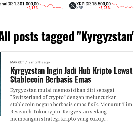
IDR 1.301.000,00
XRP
IDR 18.500,00
-2,18
%
XRP
-3,28
%
All posts tagged "Kyrgyzstan
MARKET
2 months ago
Kyrgyzstan Ingin Jadi Hub Kripto Lewat
Stablecoin Berbasis Emas
Kyrgyzstan mulai memosisikan diri sebagai
“Switzerland of crypto” dengan meluncurkan
stablecoin negara berbasis emas fisik. Menurut Tim
Research Tokocrypto, Kyrgyzstan sedang
membangun strategi kripto yang cukup...