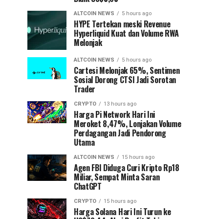
ALTCOIN NEWS
5 hours ago
HYPE Tertekan meski Revenue
Hyperliquid Kuat dan Volume RWA
Melonjak
ALTCOIN NEWS
5 hours ago
Cartesi Melonjak 65%, Sentimen
Sosial Dorong CTSI Jadi Sorotan
Trader
CRYPTO
13 hours ago
Harga Pi Network Hari Ini
Meroket 8,47%, Lonjakan Volume
Perdagangan Jadi Pendorong
Utama
ALTCOIN NEWS
15 hours ago
Agen FBI Diduga Curi Kripto Rp18
Miliar, Sempat Minta Saran
ChatGPT
CRYPTO
15 hours ago
Harga Solana Hari Ini Turun ke