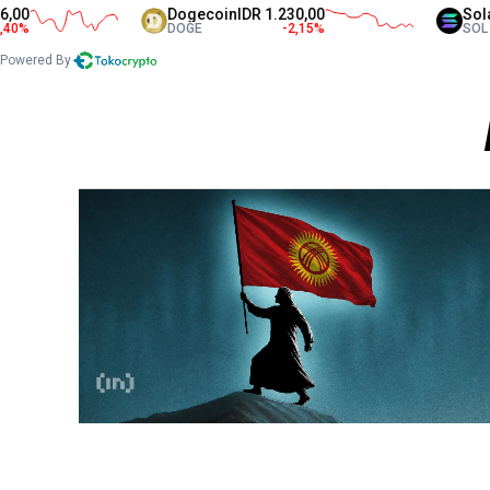
0
Dogecoin
IDR 1.230,00
Solana
%
DOGE
-2,15
%
SOL
Powered By