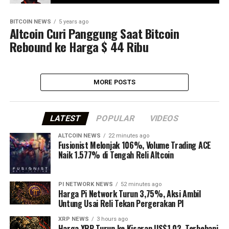
BITCOIN NEWS
5 years ago
Altcoin Curi Panggung Saat Bitcoin
Rebound ke Harga $ 44 Ribu
MORE POSTS
LATEST
POPULAR
VIDEOS
ALTCOIN NEWS
22 minutes ago
Fusionist Melonjak 106%, Volume Trading ACE
Naik 1.577% di Tengah Reli Altcoin
PI NETWORK NEWS
52 minutes ago
Harga Pi Network Turun 3,75%, Aksi Ambil
Untung Usai Reli Tekan Pergerakan PI
XRP NEWS
3 hours ago
Harga XRP Turun ke Kisaran US$1,02, Terbebani