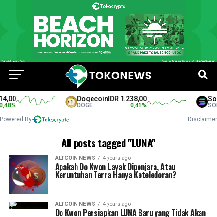
4,00
Dogecoin
IDR 1.238,00
Sola
48
%
DOGE
0,41
%
SOL
Powered By
Disclaimer
All posts tagged "LUNA"
ALTCOIN NEWS
4 years ago
Apakah Do Kwon Layak Dipenjara, Atau
Keruntuhan Terra Hanya Keteledoran?
ALTCOIN NEWS
4 years ago
Do Kwon Persiapkan LUNA Baru yang Tidak Akan