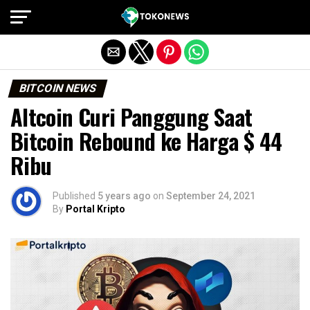
Exit mobile version
BITCOIN NEWS
Altcoin Curi Panggung Saat
Bitcoin Rebound ke Harga $ 44
Ribu
Published
5 years ago
on
September 24, 2021
By
Portal Kripto