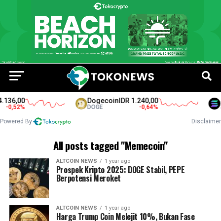
36,00
Dogecoin
IDR 1.240,00
So
0,52
%
DOGE
-0,64
%
SO
Powered By
Disclaimer
All posts tagged "Memecoin"
ALTCOIN NEWS
1 year ago
Prospek Kripto 2025: DOGE Stabil, PEPE
Berpotensi Meroket
ALTCOIN NEWS
1 year ago
Harga Trump Coin Melejit 10%, Bukan Fase