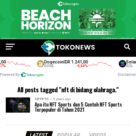
00
Dogecoin
IDR 1.241,00
Solan
7
%
DOGE
-0,64
%
SOL
Powered By
Disclaimer
All posts tagged "nft di bidang olahraga."
CRYPTO
5 years ago
Apa itu NFT Sports dan 5 Contoh NFT Sports
Terpopuler di Tahun 2021
LATEST
POPULAR
VIDEOS