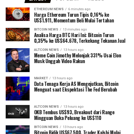
ETHEREUM NEWS
6 minutes ago
Harga Ethereum Turun Tipis 0,16% ke
US$1.911, Momentum Beli Mulai Tertahan
BITCOIN NEWS
13 minutes ago
Analisa Harga BTC Hari Ini: Bitcoin Turun
0,35% ke US$64.678, Terkekang Tekanan Jual
ALTCOIN NEWS
13 hours ago
Meme Coin Jimothy Melonjak 331% Usai Elon
Musk Unggah Video Rakun
MARKET
13 hours ago
Data Tenaga Kerja AS Mengejutkan, Bitcoin
Menguat saat Ekspektasi The Fed Berubah
ALTCOIN NEWS
13 hours ago
OKB Tembus US$93, Breakout dari Range
Mingguan Buka Peluang ke US$110
BITCOIN NEWS
13 hours ago
Bitcoin Bidik US$67.500, Trader Kalshi Mulai