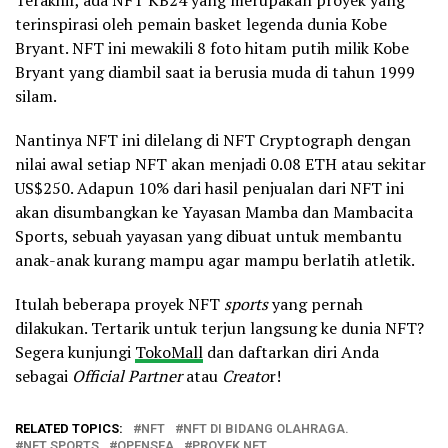
terinspirasi oleh pemain basket legenda dunia Kobe
Bryant. NFT ini mewakili 8 foto hitam putih milik Kobe
Bryant yang diambil saat ia berusia muda di tahun 1999
silam.
Nantinya NFT ini dilelang di NFT Cryptograph dengan
nilai awal setiap NFT akan menjadi 0.08 ETH atau sekitar
US$250. Adapun 10% dari hasil penjualan dari NFT ini
akan disumbangkan ke Yayasan Mamba dan Mambacita
Sports, sebuah yayasan yang dibuat untuk membantu
anak-anak kurang mampu agar mampu berlatih atletik.
Itulah beberapa proyek NFT
sports
yang pernah
dilakukan. Tertarik untuk terjun langsung ke dunia NFT?
Segera kunjungi
TokoMall
dan daftarkan diri Anda
sebagai
Official Partner
atau
Creato
r!
RELATED TOPICS:
NFT
NFT DI BIDANG OLAHRAGA.
NFT SPORTS
OPENSEA
PROYEK NFT