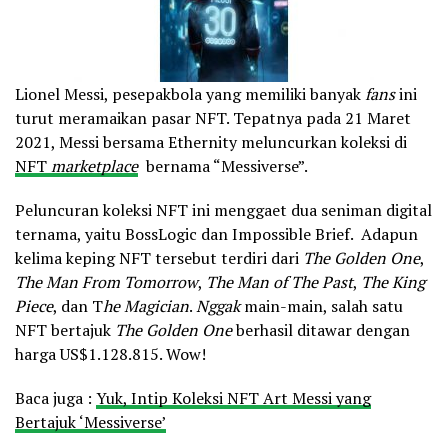
Lionel Messi, pesepakbola yang memiliki banyak
fans
ini
turut meramaikan pasar NFT. Tepatnya pada 21 Maret
2021, Messi bersama Ethernity meluncurkan koleksi di
NFT
marketplace
bernama “Messiverse”.
Peluncuran koleksi NFT ini menggaet dua seniman digital
ternama, yaitu BossLogic dan Impossible Brief. Adapun
kelima keping NFT tersebut terdiri dari
The Golden One
,
The Man From Tomorrow
,
The Man of The Past
,
The King
Piece
, dan T
he Magician
.
Nggak
main-main, salah satu
NFT bertajuk
The Golden One
berhasil ditawar dengan
harga US$1.128.815. Wow!
Baca juga :
Yuk, Intip Koleksi NFT Art Messi yang
Bertajuk ‘Messiverse’