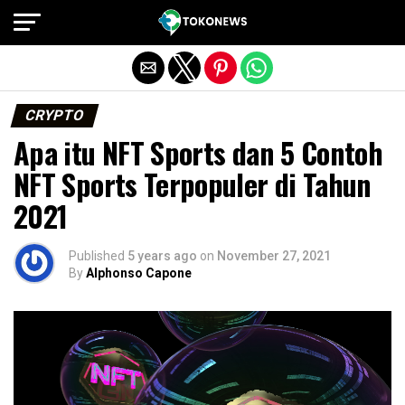
Exit mobile version
CRYPTO
Apa itu NFT Sports dan 5 Contoh
NFT Sports Terpopuler di Tahun
2021
Published
5 years ago
on
November 27, 2021
By
Alphonso Capone