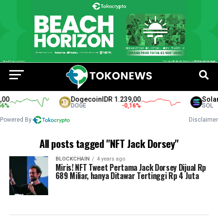
00
Dogecoin
IDR 1.239,00
Solan
6
%
DOGE
-0,16
%
SOL
Powered By
Disclaimer
All posts tagged "NFT Jack Dorsey"
BLOCKCHAIN
4 years ago
Miris! NFT Tweet Pertama Jack Dorsey Dijual Rp
689 Miliar, hanya Ditawar Tertinggi Rp 4 Juta