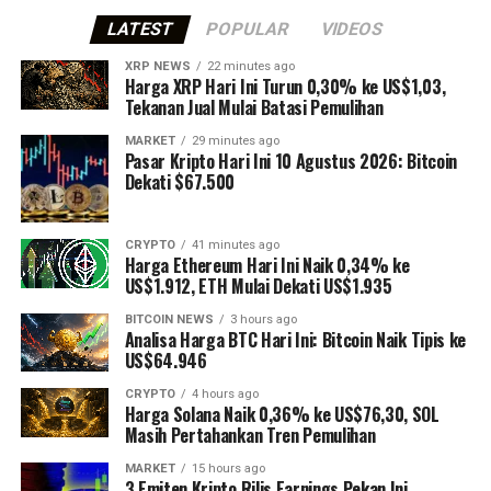
LATEST
POPULAR
VIDEOS
XRP NEWS
22 minutes ago
Harga XRP Hari Ini Turun 0,30% ke US$1,03,
Tekanan Jual Mulai Batasi Pemulihan
MARKET
29 minutes ago
Pasar Kripto Hari Ini 10 Agustus 2026: Bitcoin
Dekati $67.500
CRYPTO
41 minutes ago
Harga Ethereum Hari Ini Naik 0,34% ke
US$1.912, ETH Mulai Dekati US$1.935
BITCOIN NEWS
3 hours ago
Analisa Harga BTC Hari Ini: Bitcoin Naik Tipis ke
US$64.946
CRYPTO
4 hours ago
Harga Solana Naik 0,36% ke US$76,30, SOL
Masih Pertahankan Tren Pemulihan
MARKET
15 hours ago
3 Emiten Kripto Rilis Earnings Pekan Ini,