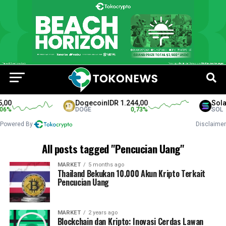
,00
Dogecoin
IDR 1.244,00
Sola
6
%
DOGE
0,73
%
SOL
Powered By
Disclaimer
All posts tagged "Pencucian Uang"
MARKET
5 months ago
Thailand Bekukan 10.000 Akun Kripto Terkait
Pencucian Uang
MARKET
2 years ago
Blockchain dan Kripto: Inovasi Cerdas Lawan