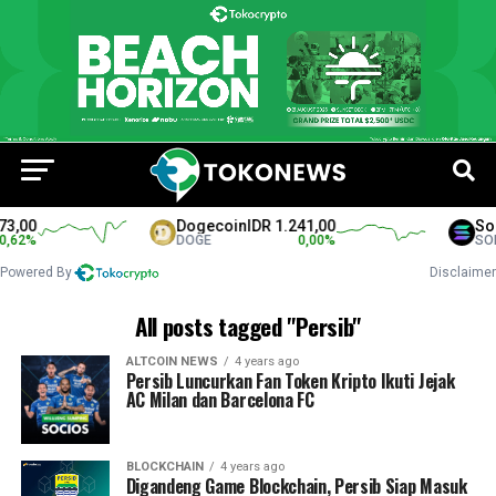
3,00
Dogecoin
IDR 1.241,00
Sol
,62
%
DOGE
0,00
%
SOL
Powered By
Disclaimer
All posts tagged "Persib"
ALTCOIN NEWS
4 years ago
Persib Luncurkan Fan Token Kripto Ikuti Jejak
AC Milan dan Barcelona FC
BLOCKCHAIN
4 years ago
Digandeng Game Blockchain, Persib Siap Masuk