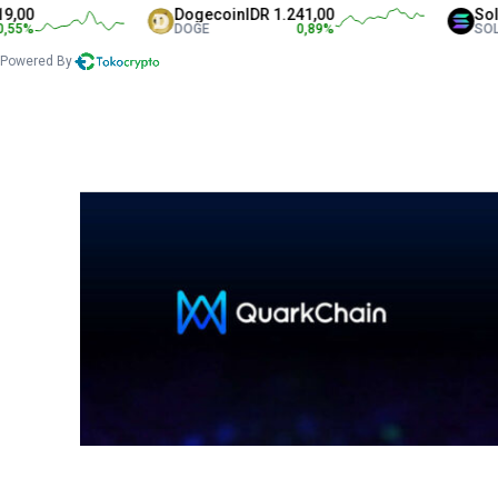
00
Dogecoin
IDR 1.241,00
Solan
%
DOGE
0,89
%
SOL
Powered By