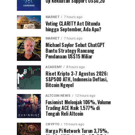
Uji Kekuatan Support US$0,20
MARKET
7 hours ago
Voting CLARITY Act Ditunda
hingga September, Ada Apa?
MARKET
7 hours ago
Michael Saylor Sebut ChatGPT
Bantu Strategy Rancang
Pendanaan US$15 Miliar
ACADEMY
8 hours ago
Riset Kripto 3-7 Agustus 2026:
S&P500 ATH, Indonesia Deflasi,
Bitcoin Ngeyel
ALTCOIN NEWS
12 hours ago
Fusionist Melonjak 106%, Volume
Trading ACE Naik 1.577% di
Tengah Reli Altcoin
CRYPTO
13 hours ago
Harga Pi Network Turun 3,75%,