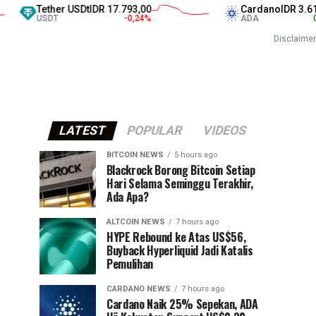
Tether USDt
IDR 17.793,00
Cardano
IDR 3.610,0
USDT
-0,24
%
ADA
0,56
Disclaimer
LATEST
POPULAR
VIDEOS
BITCOIN NEWS
5 hours ago
⁠Blackrock Borong Bitcoin Setiap
Hari Selama Seminggu Terakhir,
Ada Apa?
ALTCOIN NEWS
7 hours ago
HYPE Rebound ke Atas US$56,
Buyback Hyperliquid Jadi Katalis
Pemulihan
CARDANO NEWS
7 hours ago
Cardano Naik 25% Sepekan, ADA