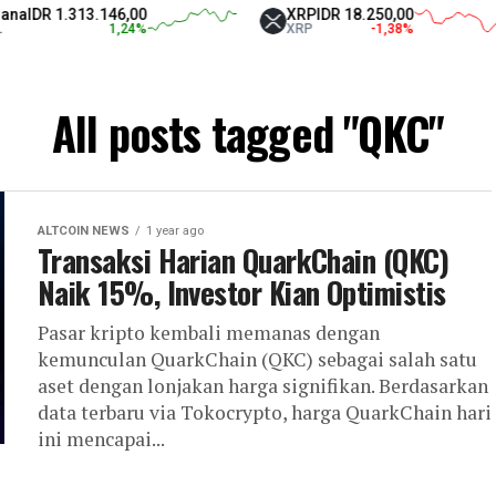
a
IDR 1.313.146,00
XRP
IDR 18.250,00
1,24
%
XRP
-1,38
%
All posts tagged "QKC"
ALTCOIN NEWS
1 year ago
Transaksi Harian QuarkChain (QKC)
Naik 15%, Investor Kian Optimistis
Pasar kripto kembali memanas dengan
kemunculan QuarkChain (QKC) sebagai salah satu
aset dengan lonjakan harga signifikan. Berdasarkan
data terbaru via Tokocrypto, harga QuarkChain hari
ini mencapai...