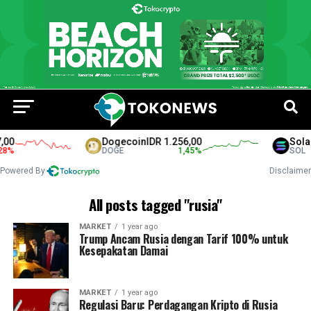
0
Dogecoin
IDR 1.256,00
Solana
%
DOGE
1,45
%
SOL
Powered By
Disclaimer
All posts tagged "rusia"
MARKET
1 year ago
Trump Ancam Rusia dengan Tarif 100% untuk
Kesepakatan Damai
MARKET
1 year ago
Regulasi Baru: Perdagangan Kripto di Rusia