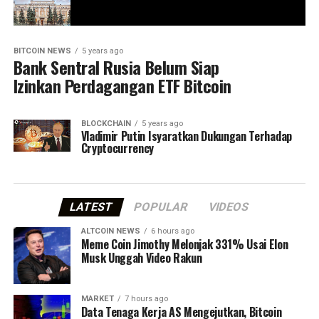
BITCOIN NEWS
5 years ago
Bank Sentral Rusia Belum Siap
Izinkan Perdagangan ETF Bitcoin
BLOCKCHAIN
5 years ago
Vladimir Putin Isyaratkan Dukungan Terhadap
Cryptocurrency
LATEST
POPULAR
VIDEOS
ALTCOIN NEWS
6 hours ago
Meme Coin Jimothy Melonjak 331% Usai Elon
Musk Unggah Video Rakun
MARKET
7 hours ago
Data Tenaga Kerja AS Mengejutkan, Bitcoin