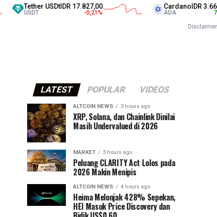
ther USDt
IDR 17.827,00
Cardano
IDR 3.665,00
DT
-0,21
%
ADA
7,76
%
Disclaimer
LATEST
POPULAR
VIDEOS
ALTCOIN NEWS
3 hours ago
XRP, Solana, dan Chainlink Dinilai
Masih Undervalued di 2026
MARKET
3 hours ago
Peluang CLARITY Act Lolos pada
2026 Makin Menipis
ALTCOIN NEWS
4 hours ago
Heima Melonjak 428% Sepekan,
HEI Masuk Price Discovery dan
Bidik US$0,60