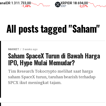
311.733,00
XRP
IDR 18.694,00
Te
-1,48
%
XRP
-2,27
%
US
All posts tagged "Saham"
MARKET
3 weeks ago
Saham SpaceX Turun di Bawah Harga
IPO, Hype Mulai Memudar?
Tim Research Tokocrypto melihat saat harga
saham SpaceX turun, taruhan bearish terhadap
SPCX ikut meningkat tajam.