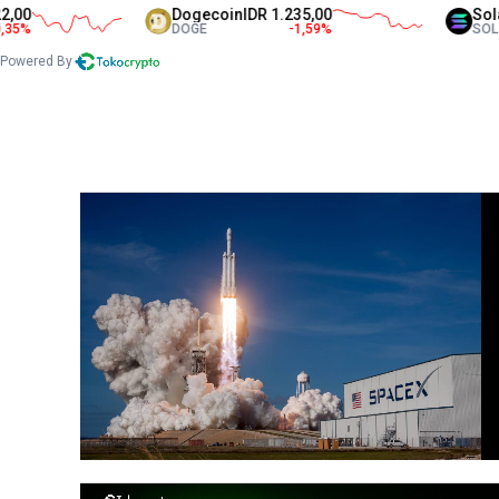
Dogecoin
IDR 1.235,00
Solana
IDR 1.
DOGE
-1,59
%
SOL
Powered By