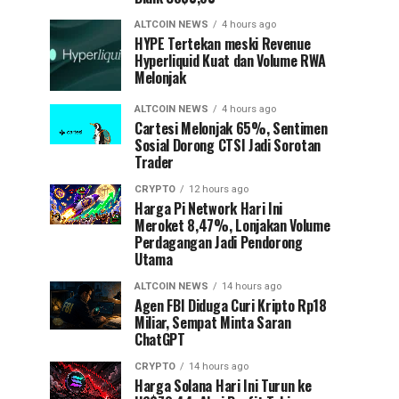
ALTCOIN NEWS
4 hours ago
HYPE Tertekan meski Revenue
Hyperliquid Kuat dan Volume RWA
Melonjak
ALTCOIN NEWS
4 hours ago
Cartesi Melonjak 65%, Sentimen
Sosial Dorong CTSI Jadi Sorotan
Trader
CRYPTO
12 hours ago
Harga Pi Network Hari Ini
Meroket 8,47%, Lonjakan Volume
Perdagangan Jadi Pendorong
Utama
ALTCOIN NEWS
14 hours ago
Agen FBI Diduga Curi Kripto Rp18
Miliar, Sempat Minta Saran
ChatGPT
CRYPTO
14 hours ago
Harga Solana Hari Ini Turun ke