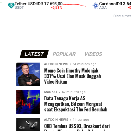
Tether USDt
IDR 17.693,00
Cardano
IDR 3.540,0
USDT
-0,53
%
ADA
-0,45
Disclaimer
LATEST
POPULAR
VIDEOS
ALTCOIN NEWS
51 minutes ago
Meme Coin Jimothy Melonjak
331% Usai Elon Musk Unggah
Video Rakun
MARKET
57 minutes ago
Data Tenaga Kerja AS
Mengejutkan, Bitcoin Menguat
saat Ekspektasi The Fed Berubah
ALTCOIN NEWS
1 hour ago
OKB Tembus US$93, Breakout dari