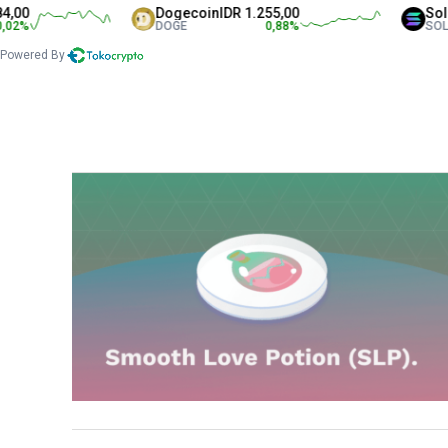
0
Dogecoin
IDR 1.255,00
Solana
%
DOGE
0,88
%
SOL
Powered By