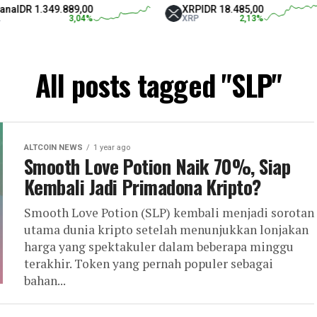
IDR 1.349.889,00
XRP
IDR 18.485,00
3,04
%
XRP
2,13
%
All posts tagged "SLP"
ALTCOIN NEWS
1 year ago
Smooth Love Potion Naik 70%, Siap
Kembali Jadi Primadona Kripto?
Smooth Love Potion (SLP) kembali menjadi sorotan
utama dunia kripto setelah menunjukkan lonjakan
harga yang spektakuler dalam beberapa minggu
terakhir. Token yang pernah populer sebagai
bahan...