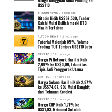
Range Mingguan Buka Peluang ke
US$110
BITCOIN NEWS
1 hour ago
Bitcoin Bidik US$67.500, Trader
Kalshi Mulai Bullish meski BTC
Masih Tertahan
ALTCOIN NEWS
2 hours ago
Tutorial Melonjak 85%, Volume
Trading TUT Tembus US$110 Juta
CRYPTO
11 hours ago
Harga Pi Network Hari Ini Naik
2,99% ke US$0,09, Likuiditas
Tipis Jadi Penggerak Utama
CRYPTO
11 hours ago
Harga Solana Hari Ini Naik 2,87%
ke US$74,67, SOL Mulai Bangkit
dari Tekanan Koreksi
CRYPTO
11 hours ago
Harga XRP Naik 1,71% ke
US$1,03, Rebound Setelah