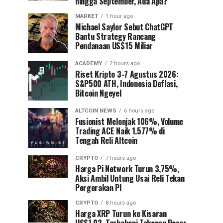
hingga September, Ada Apa?
MARKET
1 hour ago
Michael Saylor Sebut ChatGPT
Bantu Strategy Rancang
Pendanaan US$15 Miliar
ACADEMY
2 hours ago
Riset Kripto 3-7 Agustus 2026:
S&P500 ATH, Indonesia Deflasi,
Bitcoin Ngeyel
ALTCOIN NEWS
6 hours ago
Fusionist Melonjak 106%, Volume
Trading ACE Naik 1.577% di
Tengah Reli Altcoin
CRYPTO
7 hours ago
Harga Pi Network Turun 3,75%,
Aksi Ambil Untung Usai Reli Tekan
Pergerakan PI
CRYPTO
8 hours ago
Harga XRP Turun ke Kisaran