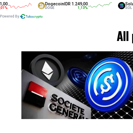
Dogecoin
IDR 1.249,00
Solana
I
DOGE
1,13
%
SOL
Powered By
All