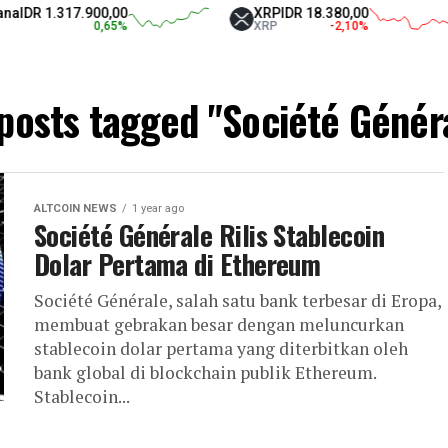
DR 1.317.900,00
XRP
IDR 18.380,00
0,65
%
XRP
-2,10
%
 posts tagged "Société Génér
ALTCOIN NEWS
1 year ago
Société Générale Rilis Stablecoin
Dolar Pertama di Ethereum
Société Générale, salah satu bank terbesar di Eropa,
membuat gebrakan besar dengan meluncurkan
stablecoin dolar pertama yang diterbitkan oleh
bank global di blockchain publik Ethereum.
Stablecoin...