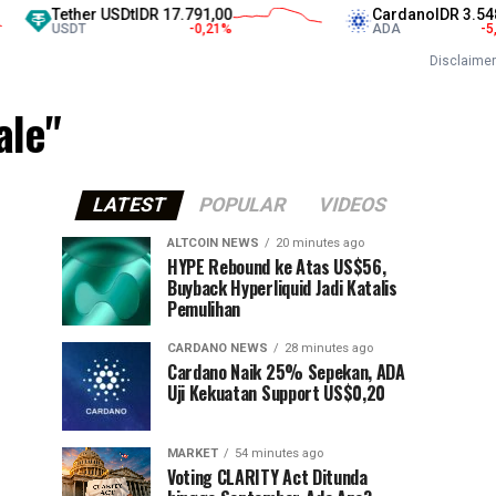
Tether USDt
IDR 17.791,00
Cardano
IDR 3.548,00
USDT
-0,21
%
ADA
-5,39
%
Disclaimer
ale"
LATEST
POPULAR
VIDEOS
ALTCOIN NEWS
20 minutes ago
HYPE Rebound ke Atas US$56,
Buyback Hyperliquid Jadi Katalis
Pemulihan
CARDANO NEWS
28 minutes ago
Cardano Naik 25% Sepekan, ADA
Uji Kekuatan Support US$0,20
MARKET
54 minutes ago
Voting CLARITY Act Ditunda