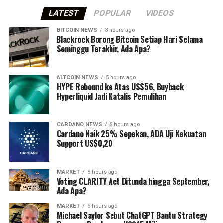
LATEST
POPULAR
VIDEOS
BITCOIN NEWS
3 hours ago
⁠Blackrock Borong Bitcoin Setiap Hari Selama
Seminggu Terakhir, Ada Apa?
ALTCOIN NEWS
5 hours ago
HYPE Rebound ke Atas US$56, Buyback
Hyperliquid Jadi Katalis Pemulihan
CARDANO NEWS
5 hours ago
Cardano Naik 25% Sepekan, ADA Uji Kekuatan
Support US$0,20
MARKET
6 hours ago
Voting CLARITY Act Ditunda hingga September,
Ada Apa?
MARKET
6 hours ago
Michael Saylor Sebut ChatGPT Bantu Strategy