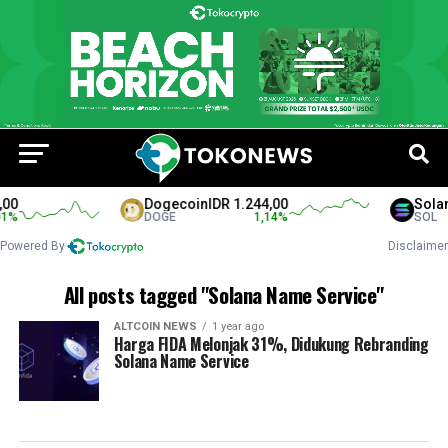
00
Dogecoin
IDR 1.244,00
Solan
%
DOGE
1,14
%
SOL
Powered By
Disclaimer
All posts tagged "Solana Name Service"
ALTCOIN NEWS
1 year ago
Harga FIDA Melonjak 31%, Didukung Rebranding
Solana Name Service