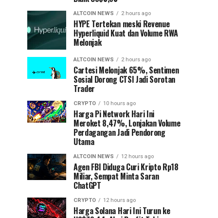
ALTCOIN NEWS
2 hours ago
HYPE Tertekan meski Revenue
Hyperliquid Kuat dan Volume RWA
Melonjak
ALTCOIN NEWS
2 hours ago
Cartesi Melonjak 65%, Sentimen
Sosial Dorong CTSI Jadi Sorotan
Trader
CRYPTO
10 hours ago
Harga Pi Network Hari Ini
Meroket 8,47%, Lonjakan Volume
Perdagangan Jadi Pendorong
Utama
ALTCOIN NEWS
12 hours ago
Agen FBI Diduga Curi Kripto Rp18
Miliar, Sempat Minta Saran
ChatGPT
CRYPTO
12 hours ago
Harga Solana Hari Ini Turun ke