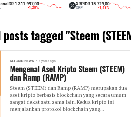
a
IDR 1.311.997,00
XRP
IDR 18.729,00
-1,20
%
XRP
-1,43
%
l posts tagged "Steem (STEE
ALTCOIN NEWS
4 years ago
Mengenal Aset Kripto Steem (STEEM)
dan Ramp (RAMP)
Steem (STEEM) dan Ramp (RAMP) merupakan dua
aset kripto berbasis blockchain yang secara umum
sangat dekat satu sama lain. Kedua kripto ini
menjalankan protokol blockchain yang...