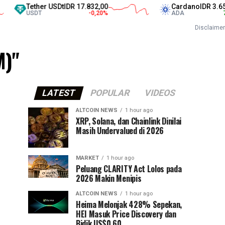
Tether USDt
IDR 17.832,00
Cardano
IDR 3.650,0
USDT
-0,20
%
ADA
7,10
Disclaimer
M)"
LATEST
POPULAR
VIDEOS
ALTCOIN NEWS
1 hour ago
XRP, Solana, dan Chainlink Dinilai
Masih Undervalued di 2026
MARKET
1 hour ago
Peluang CLARITY Act Lolos pada
2026 Makin Menipis
ALTCOIN NEWS
1 hour ago
Heima Melonjak 428% Sepekan,
HEI Masuk Price Discovery dan
Bidik US$0,60