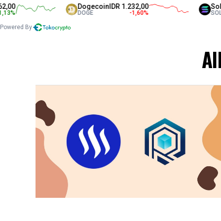
00
Dogecoin
IDR 1.232,00
Solan
%
DOGE
-1,60
%
SOL
Powered By
Al