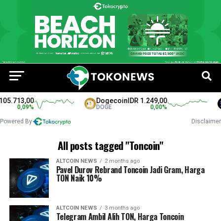
5.713,00
Dogecoin
IDR 1.249,00
0,09
%
DOGE
0,00
%
Powered By
Disclaimer
All posts tagged "Toncoin"
ALTCOIN NEWS
2 months ago
Pavel Durov Rebrand Toncoin Jadi Gram, Harga
TON Naik 10%
ALTCOIN NEWS
3 months ago
Telegram Ambil Alih TON, Harga Toncoin