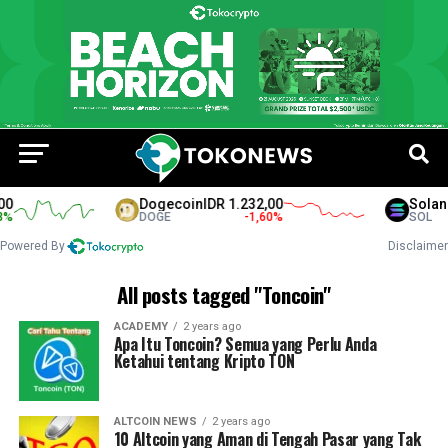
Dogecoin
IDR 1.232,00
Solana
I
DOGE
-1,60
%
SOL
Powered By
Disclaimer
All posts tagged "Toncoin"
ACADEMY
2 years ago
Apa Itu Toncoin? Semua yang Perlu Anda
Ketahui tentang Kripto TON
ALTCOIN NEWS
2 years ago
10 Altcoin yang Aman di Tengah Pasar yang Tak