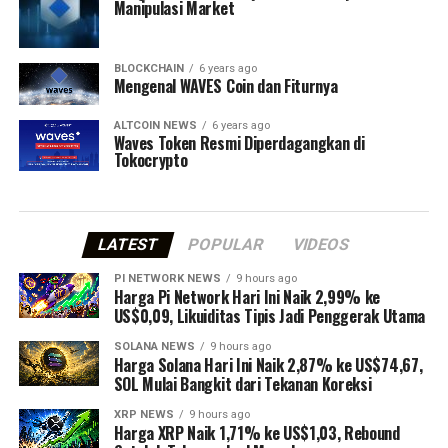
Manipulasi Market
BLOCKCHAIN
6 years ago
Mengenal WAVES Coin dan Fiturnya
ALTCOIN NEWS
6 years ago
Waves Token Resmi Diperdagangkan di
Tokocrypto
LATEST
POPULAR
VIDEOS
PI NETWORK NEWS
9 hours ago
Harga Pi Network Hari Ini Naik 2,99% ke
US$0,09, Likuiditas Tipis Jadi Penggerak Utama
SOLANA NEWS
9 hours ago
Harga Solana Hari Ini Naik 2,87% ke US$74,67,
SOL Mulai Bangkit dari Tekanan Koreksi
XRP NEWS
9 hours ago
Harga XRP Naik 1,71% ke US$1,03, Rebound