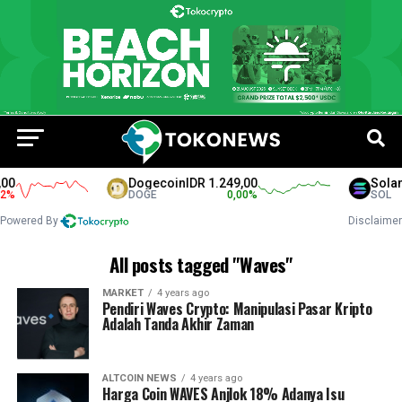
00
Dogecoin
IDR 1.249,00
Solan
%
DOGE
0,00
%
SOL
Powered By
Disclaimer
All posts tagged "Waves"
MARKET
4 years ago
Pendiri Waves Crypto: Manipulasi Pasar Kripto
Adalah Tanda Akhir Zaman
ALTCOIN NEWS
4 years ago
Harga Coin WAVES Anjlok 18% Adanya Isu