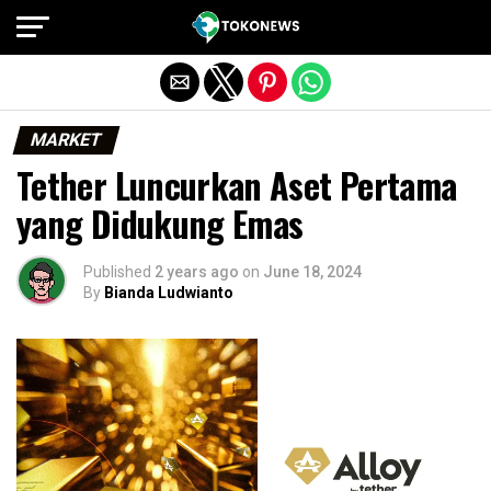
Exit mobile version
MARKET
Tether Luncurkan Aset Pertama
yang Didukung Emas
Published
2 years ago
on
June 18, 2024
By
Bianda Ludwianto