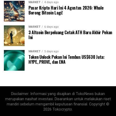
MARKET
4 days ago
Pasar Kripto Hari Ini 4 Agustus 2026: Whale
Borong Bitcoin Lagi!
MARKET
6 days ago
3 Altcoin Berpeluang Cetak ATH Baru Akhir Pekan
Ini
MARKET
5 days ago
Token Unlock Pekan Ini Tembus US$630 Juta:
HYPE, PROVE, dan ENA
Disclaimer: Informasi yang disajikan di TokoNews bukan
merupakan nasihat investasi. Disarankan untuk melakukan riset
mandiri sebelum mengambil keputusan finansial. Copyright ©
2026 Tokocrypto.