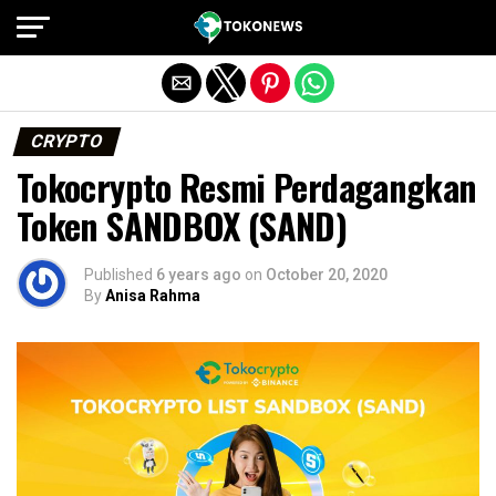
Exit mobile version
CRYPTO
Tokocrypto Resmi Perdagangkan
Token SANDBOX (SAND)
Published
6 years ago
on
October 20, 2020
By
Anisa Rahma