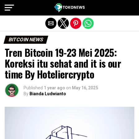
Exit mobile version
BITCOIN NEWS
Tren Bitcoin 19-23 Mei 2025:
Koreksi itu sehat and it is our
time By Hoteliercrypto
Published
1 year ago
on
May 16, 2025
By
Bianda Ludwianto