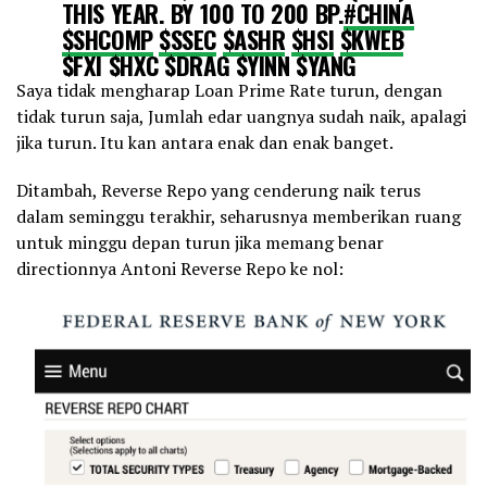
THIS YEAR. BY 100 TO 200 BP.
#CHINA
$SHCOMP
$SSEC
$ASHR
$HSI
$KWEB
$FXI
$HXC
$DRAG
$YINN
$YANG
@MKTNews24
Saya tidak mengharap Loan Prime Rate turun, dengan
#PBOC
https://t.co/LAF7y9sWjd
tidak turun saja, Jumlah edar uangnya sudah naik, apalagi
pic.twitter.com/YmKqzXZF6N
jika turun. Itu kan antara enak dan enak banget.
Ditambah, Reverse Repo yang cenderung naik terus
— CN Wire (@Sino_Market)
May 15, 2025
dalam seminggu terakhir, seharusnya memberikan ruang
untuk minggu depan turun jika memang benar
directionnya Antoni Reverse Repo ke nol: