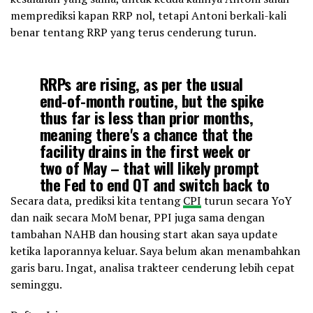
memprediksi kapan RRP nol, tetapi Antoni berkali-kali
benar tentang RRP yang terus cenderung turun.
RRPs are rising, as per the usual
end-of-month routine, but the spike
thus far is less than prior months,
meaning there's a chance that the
facility drains in the first week or
two of May – that will likely prompt
the Fed to end QT and switch back to
QE:
pic.twitter.com/XRA3k05n9P
Secara data, prediksi kita tentang
CPI
turun secara YoY
dan naik secara MoM benar, PPI juga sama dengan
tambahan NAHB dan housing start akan saya update
— E.J. Antoni, Ph.D. (@RealEJAntoni)
April 29, 2025
ketika laporannya keluar. Saya belum akan menambahkan
garis baru. Ingat, analisa trakteer cenderung lebih cepat
seminggu.